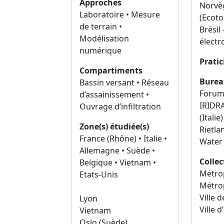
Approches
Norvèg
Laboratoire • Mesure
(Ecoto
de terrain •
Brésil
Modélisation
électr
numérique
Pratic
Compartiments
Burea
Bassin versant • Réseau
Forum
d’assainissement •
IRIDRA
Ouvrage d’infiltration
(Italie)
Zone(s) étudiée(s)
Rietla
France (Rhône) • Italie •
Water
Allemagne • Suède •
Collec
Belgique • Vietnam •
Métro
Etats-Unis
Métro
Ville 
Lyon
Ville d
Vietnam
Oslo (Suède)