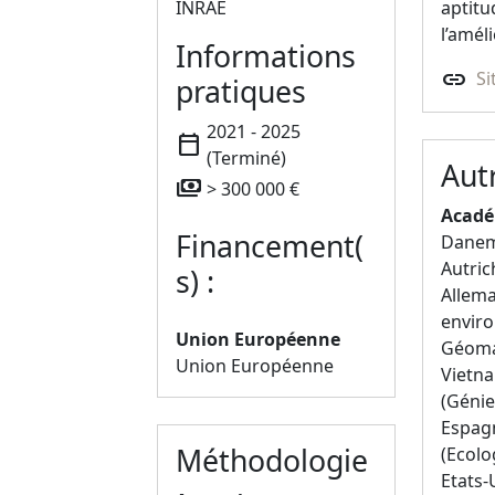
INRAE
aptitu
l’amél
Informations
link
Si
pratiques
2021 - 2025
calendar_today
(Terminé)
Aut
payments
> 300 000 €
Acadé
Financement(
Danema
Autri
s) :
Allema
enviro
Union Européenne
Géoma
Union Européenne
Vietna
(Génie
Espagn
Méthodologie
(Ecolo
Etats-