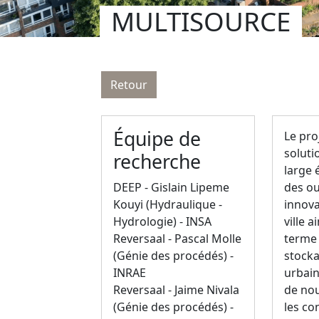
MULTISOURCE
Retour
Équipe de
Le pr
soluti
recherche
large 
DEEP - Gislain Lipeme
des ou
Kouyi (Hydraulique -
innova
Hydrologie) - INSA
ville 
Reversaal - Pascal Molle
terme 
(Génie des procédés) -
stocka
INRAE
urbain
Reversaal - Jaime Nivala
de nou
(Génie des procédés) -
les co