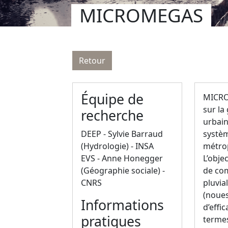
MICROMEGAS
Retour
Équipe de
MICROM
sur la
recherche
urbain
DEEP - Sylvie Barraud
systèm
(Hydrologie) - INSA
métrop
EVS - Anne Honegger
L’obje
(Géographie sociale) -
de com
CNRS
pluvial
(noues
Informations
d’effi
pratiques
termes