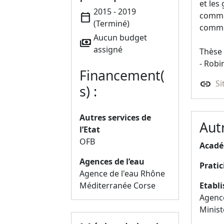
et les
2015 - 2019
comme 
calendar_today
(Terminé)
comme
Aucun budget
payments
assigné
Thèse 
- Robi
Financement(
link
Si
s) :
Autres services de
Aut
l’Etat
OFB
Acadé
Agences de l’eau
Pratic
Agence de l'eau Rhône
Etabl
Méditerranée Corse
Agenc
Minist