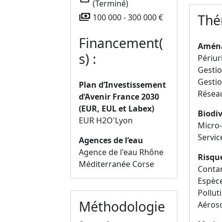
(Terminé)
payments
Thé
100 000 - 300 000 €
Financement(
Aména
s) :
Périur
Gesti
Gestio
Plan d’Investissement
Résea
d’Avenir France 2030
(EUR, EUL et Labex)
Biodiv
EUR H2O'Lyon
Micro
Servi
Agences de l’eau
Agence de l'eau Rhône
Risqu
Méditerranée Corse
Conta
Espèc
Pollut
Méthodologie
Aéros