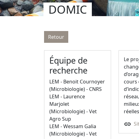
DOMIC
Retour
Équipe de
Le pro
change
recherche
d’orag
LEM - Benoit Cournoyer
cours 
(Microbiologie) - CNRS
d’indi
LEM - Laurence
réseau
Marjolet
milieu
(Microbiologie) - Vet
réelle
Agro Sup
link
Si
LEM - Wessam Galia
(Microbiologie) - Vet