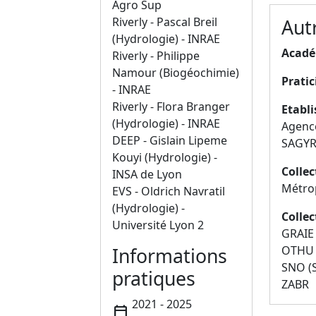
Agro Sup
Aut
Riverly - Pascal Breil
(Hydrologie) - INRAE
Acadé
Riverly - Philippe
Namour (Biogéochimie)
Pratic
- INRAE
Riverly - Flora Branger
Etabl
(Hydrologie) - INRAE
Agenc
DEEP - Gislain Lipeme
SAGY
Kouyi (Hydrologie) -
Collec
INSA de Lyon
Métro
EVS - Oldrich Navratil
(Hydrologie) -
Collec
Université Lyon 2
GRAIE
OTHU
Informations
SNO (S
pratiques
ZABR
2021 - 2025
calendar_today