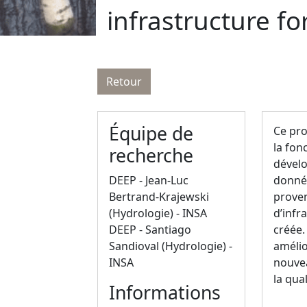
infrastructure f
Retour
Équipe de
Ce pro
la fon
recherche
dévelo
DEEP - Jean-Luc
donné
Bertrand-Krajewski
proven
(Hydrologie) - INSA
d’infr
DEEP - Santiago
créée.
Sandioval (Hydrologie) -
amélio
INSA
nouvea
la qual
Informations