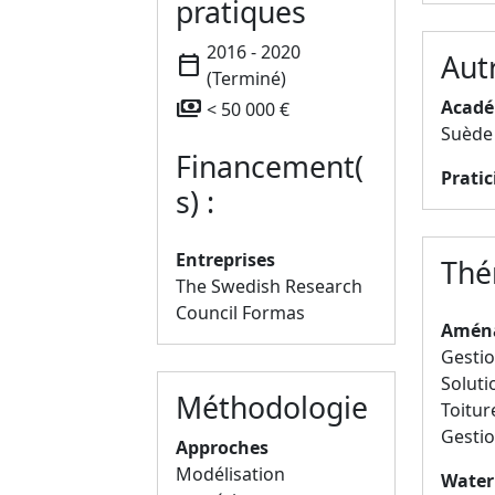
pratiques
2016 - 2020
Aut
calendar_today
(Terminé)
payments
Acadé
< 50 000 €
Suède 
Financement(
Pratic
s) :
Entreprises
Thé
The Swedish Research
Council Formas
Aména
Gestio
Soluti
Méthodologie
Toitur
Gestio
Approches
Modélisation
Water